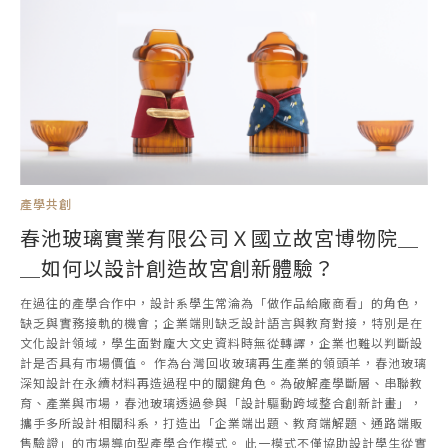
產學共創
春池玻璃實業有限公司Ｘ國立故宮博物院＿
＿如何以設計創造故宮創新體驗？
在過往的產學合作中，設計系學生常淪為「做作品給廠商看」的角色，
缺乏與實務接軌的機會；企業端則缺乏設計語言與教育對接，特別是在
文化設計領域，學生面對龐大文史資料時無從轉譯，企業也難以判斷設
計是否具有市場價值。 作為台灣回收玻璃再生產業的領頭羊，春池玻璃
深知設計在永續材料再造過程中的關鍵角色。為破解產學斷層、串聯教
育、產業與市場，春池玻璃透過參與「設計驅動跨域整合創新計畫」，
攜手多所設計相關科系，打造出「企業端出題、教育端解題、通路端販
售驗證」的市場導向型產學合作模式。 此一模式不僅協助設計學生從實