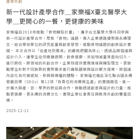
產學共創
新一代設計產學合作＿家樂福X臺北醫學大
學＿更開心的一餐，更健康的美味
家樂福自2018年推動「食物轉型計畫」，攜手台北醫學大學共同參與
新一代設計產學合作，聚焦「食物」議題，導入企業通路優勢與永續理
念，結合學術單位的研究能量與創意發想，推動食物議題的創新設計實
踐。 本次合作以「從產地到餐桌」的嚴格把關為核心，透過品牌倡議與
設計介入，讓學生從供應鏈透明、飲食健康、添加物減量等面向切入，
進行跨校、跨領域的共創合作。企業除提供實務情境與轉型理念，更鼓
勵學生針對不同族群的實際需求進行痛點觀察與設計解方提案，將倡議
內容化為可被感知、參與與傳播的體驗。 家樂福也藉此深化聯合國永續
發展目標（SDGs）第12項「負責任的消費與生產」的實踐路徑，進一
步擴大與產、官、學界的對話與合作，鼓勵透過創意與設計的力量，推
動更健康、更永續的消費文化，實現企業社會責任與教育共創的雙重目
標。
2025-12-11