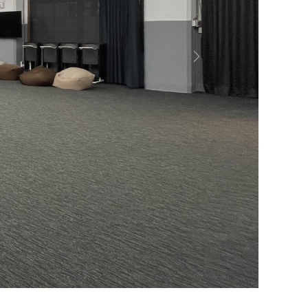
&
Next