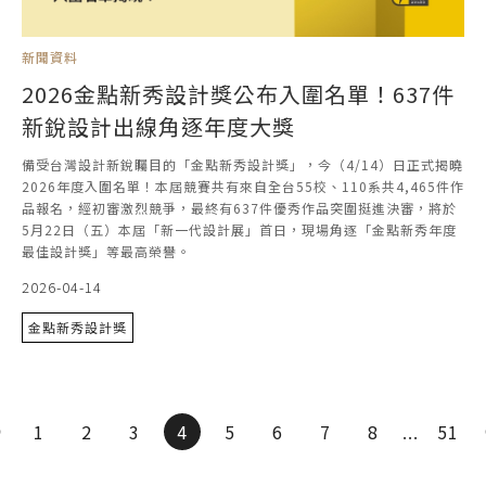
新聞資料
2026金點新秀設計獎公布入圍名單！637件
新銳設計出線角逐年度大獎
備受台灣設計新銳矚目的「金點新秀設計獎」，今（4/14）日正式揭曉
2026年度入圍名單！本屆競賽共有來自全台55校、110系共4,465件作
品報名，經初審激烈競爭，最終有637件優秀作品突圍挺進決審，將於
5月22日（五）本屆「新一代設計展」首日，現場角逐「金點新秀年度
最佳設計獎」等最高榮譽。
2026-04-14
金點新秀設計獎
1
2
3
4
5
6
7
8
...
51