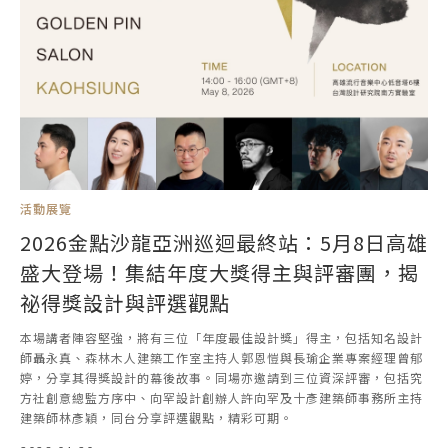
活動展覽
2026金點沙龍亞洲巡迴最終站：5月8日高雄
盛大登場！集結年度大獎得主與評審團，揭
祕得獎設計與評選觀點
本場講者陣容堅強，將有三位「年度最佳設計獎」得主，包括知名設計
師聶永真、森林木人建築工作室主持人郭恩愷與長瑜企業專案經理曾郁
婷，分享其得獎設計的幕後故事。同場亦邀請到三位資深評審，包括究
方社創意總監方序中、向罕設計創辦人許向罕及十彥建築師事務所主持
建築師林彥穎，同台分享評選觀點，精彩可期。