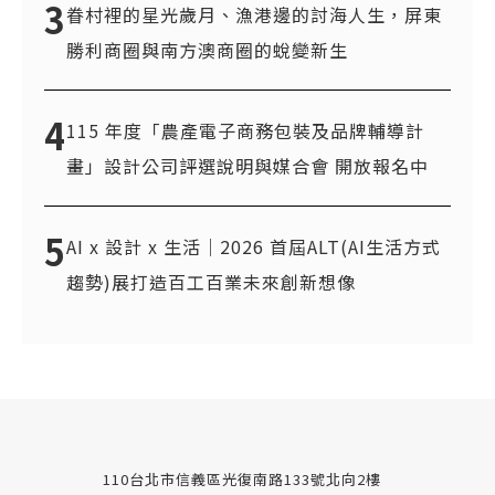
3
眷村裡的星光歲月、漁港邊的討海人生，屏東
勝利商圈與南方澳商圈的蛻變新生
4
115 年度「農產電子商務包裝及品牌輔導計
畫」設計公司評選說明與媒合會 開放報名中
5
AI x 設計 x 生活｜2026 首屆ALT(AI生活方式
趨勢)展打造百工百業未來創新想像
110台北市信義區光復南路133號北向2樓