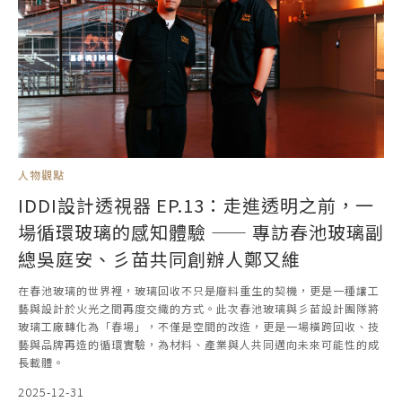
人物觀點
IDDI設計透視器 EP.13：走進透明之前，一
場循環玻璃的感知體驗 —— 專訪春池玻璃副
總吳庭安、彡苗共同創辦人鄭又維
在春池玻璃的世界裡，玻璃回收不只是廢料重生的契機，更是一種讓工
藝與設計於火光之間再度交織的方式。此次春池玻璃與彡苗設計團隊將
玻璃工廠轉化為「春場」，不僅是空間的改造，更是一場橫跨回收、技
藝與品牌再造的循環實驗，為材料、產業與人共同邁向未來可能性的成
長載體。
2025-12-31