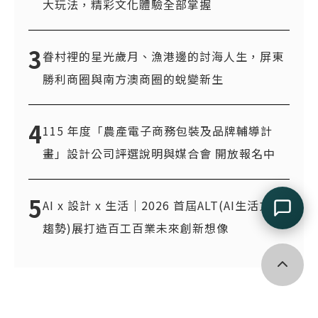
大玩法，精彩文化體驗全部掌握
3
眷村裡的星光歲月、漁港邊的討海人生，屏東
勝利商圈與南方澳商圈的蛻變新生
4
115 年度「農產電子商務包裝及品牌輔導計
畫」設計公司評選說明與媒合會 開放報名中
5
AI x 設計 x 生活｜2026 首屆ALT(AI生活方式
趨勢)展打造百工百業未來創新想像
回到頂端