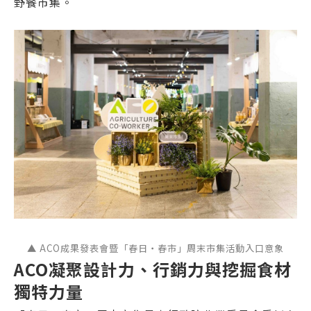
野餐市集。
▲ ACO成果發表會暨「春日・春市」周末市集活動入口意象
ACO凝聚設計力、行銷力與挖掘食材
獨特力量