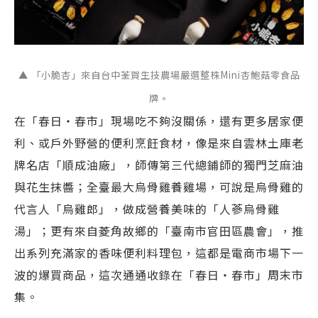
▲ 「小脆杏」來自台中荃賀生技農場嚴選整株Mini杏鮑菇零食品
牌。
在「春日・春市」現場吃不夠沒關係，還有更多居家便
利、或戶外野營的便利烹飪食材，像是來自雲林土庫老
牌名店「順成油廠」，師傳第三代總鋪師的獨門芝麻油
與花生抹醬；全臺最大烏骨雞養雞場，可說是烏骨雞的
代言人「烏雞郎」，做成營養美味的「人蔘烏骨雞
湯」；更有來自菱角故鄉的「臺南市官田區農會」，推
出系列充滿家的香味便利料理包，這都是電商市場下一
波的爆買商品，這次通通收錄在「春日・春市」周末市
集。