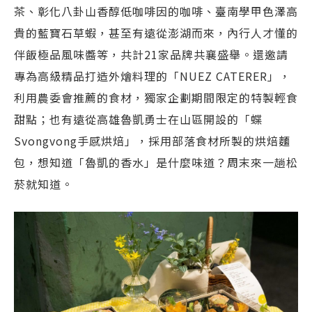
茶、彰化八卦山香醇低咖啡因的咖啡、臺南學甲色澤高
貴的藍寶石草蝦，甚至有遠從澎湖而來，內行人才懂的
伴飯極品風味醬等，共計21家品牌共襄盛舉。還邀請
專為高級精品打造外燴料理的「NUEZ CATERER」，
利用農委會推薦的食材，獨家企劃期間限定的特製輕食
甜點；也有遠從高雄魯凱勇士在山區開設的「蝶
Svongvong手感烘焙」，採用部落食材所製的烘焙麵
包，想知道「魯凱的香水」是什麼味道？周末來一趟松
菸就知道。