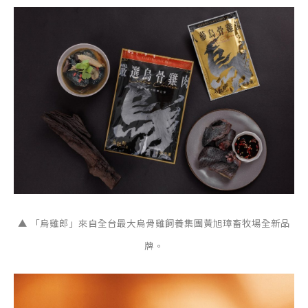
▲ 「烏雞郎」來自全台最大烏骨雞飼養集團黃旭璋畜牧場全新品
牌。