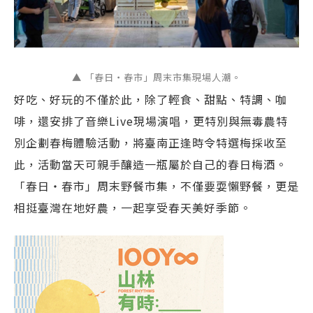
▲ 「春日・春市」周末市集現場人潮。
好吃、好玩的不僅於此，除了輕食、甜點、特調、咖
啡，還安排了音樂Live現場演唱，更特別與無毒農特
別企劃春梅體驗活動，將臺南正逢時令特選梅採收至
此，活動當天可親手釀造一瓶屬於自己的春日梅酒。
「春日・春市」周末野餐市集，不僅要耍懶野餐，更是
相挺臺灣在地好農，一起享受春天美好季節。