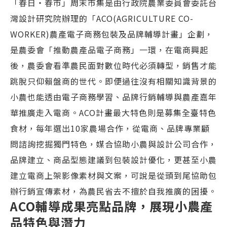
「春日・春市」周末市集是由行政院農業委員會委託台
灣設計研究院辦理的「ACO(AGRICULTURE CO-
WORKER)農產電子商務包裝及品牌輔導計畫」企劃，
是農委會「推動農產品電子商務」一環，在電商興起
後，農委會看準農民面對數位時代必須轉型，銷售才能
跳脫只仰賴盤商的世代。即便過往沒有相關知識背景的
小農也能透由電子商務學習、品牌行銷輔導與農產嘉年
華推廣走入電商。ACO計畫最大特色則是募集全臺特色
食材，每年選出10家農場合作，從電商、品牌專業顧
問諮詢挖掘獨門特色，媒合協助小農與設計公司合作，
品牌建立、商品型態建議到包裝設計優化，更甚至小農
建立電商上架影像素材與文案，可說是從頭到尾協助包
辦行銷宣傳素材，為農民省去不擅於自我推廣的困擾。
ACO輔導成果亮點品牌，展現小農產
品特色與潛力