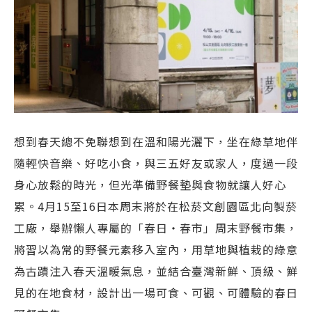
想到春天總不免聯想到在溫和陽光灑下，坐在綠草地伴
隨輕快音樂、好吃小食，與三五好友或家人，度過一段
身心放鬆的時光，但光準備野餐墊與食物就讓人好心
累。4月15至16日本周末將於在松菸文創園區北向製菸
工廠，舉辦懶人專屬的「春日・春市」周末野餐市集，
將習以為常的野餐元素移入室內，用草地與植栽的綠意
為古蹟注入春天溫暖氣息，並結合臺灣新鮮、頂級、鮮
見的在地食材，設計出一場可食、可觀、可體驗的春日