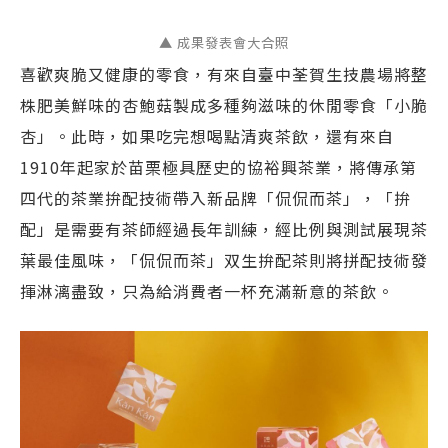
▲ 成果發表會大合照
喜歡爽脆又健康的零食，有來自臺中荃賀生技農場將整
株肥美鮮味的杏鮑菇製成多種夠滋味的休閒零食「小脆
杏」。此時，如果吃完想喝點清爽茶飲，還有來自
1910年起家於苗栗極具歷史的協裕興茶業，將傳承第
四代的茶業拚配技術帶入新品牌「侃侃而茶」，「拚
配」是需要有茶師經過長年訓練，經比例與測試展現茶
葉最佳風味，「侃侃而茶」双生拚配茶則將拼配技術發
揮淋漓盡致，只為給消費者一杯充滿新意的茶飲。