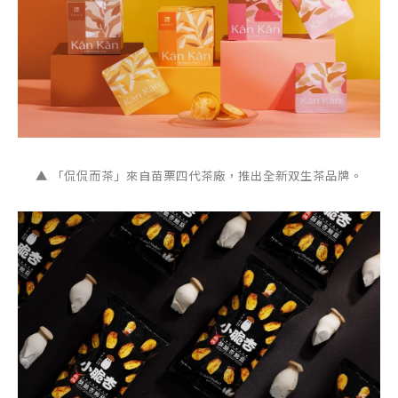
▲ 「侃侃而茶」來自苗栗四代茶廠，推出全新双生茶品牌。