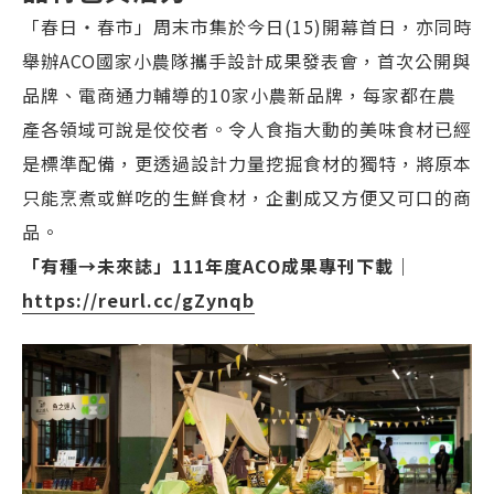
「春日・春市」周末市集於今日(15)開幕首日，亦同時
舉辦ACO國家小農隊攜手設計成果發表會，首次公開與
品牌、電商通力輔導的10家小農新品牌，每家都在農
產各領域可說是佼佼者。令人食指大動的美味食材已經
是標準配備，更透過設計力量挖掘食材的獨特，將原本
只能烹煮或鮮吃的生鮮食材，企劃成又方便又可口的商
品。
「有種→未來誌」111年度ACO成果專刊下載｜
https://reurl.cc/gZynqb