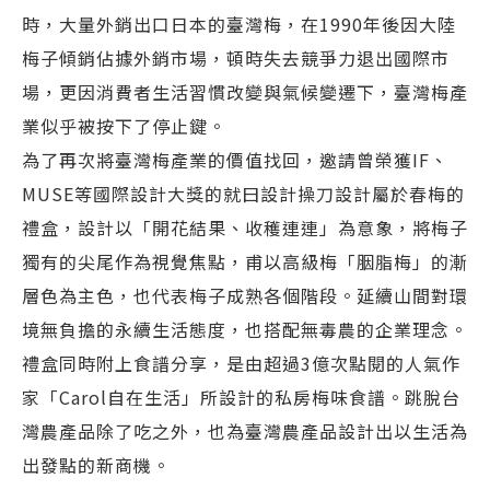
時，大量外銷出口日本的臺灣梅，在1990年後因大陸
梅子傾銷佔據外銷市場，頓時失去競爭力退出國際市
場，更因消費者生活習慣改變與氣候變遷下，臺灣梅產
業似乎被按下了停止鍵。
為了再次將臺灣梅產業的價值找回，邀請曾榮獲IF、
MUSE等國際設計大獎的就曰設計操刀設計屬於春梅的
禮盒，設計以「開花結果、收穫連連」為意象，將梅子
獨有的尖尾作為視覺焦點，甫以高級梅「胭脂梅」的漸
層色為主色，也代表梅子成熟各個階段。延續山間對環
境無負擔的永續生活態度，也搭配無毒農的企業理念。
禮盒同時附上食譜分享，是由超過3億次點閱的人氣作
家「Carol自在生活」所設計的私房梅味食譜。跳脫台
灣農產品除了吃之外，也為臺灣農產品設計出以生活為
出發點的新商機。