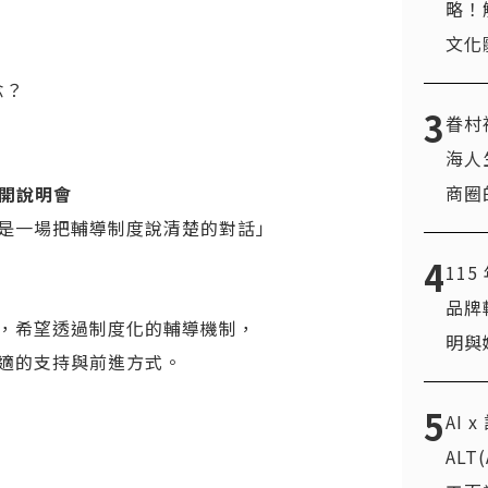
略！
文化
念？
3
眷村
海人
商圈
公開說明會
是一場把輔導制度說清楚的對話」
4
11
品牌
，希望透過制度化的輔導機制，
明與
適的支持與前進方式。
5
AI 
AL