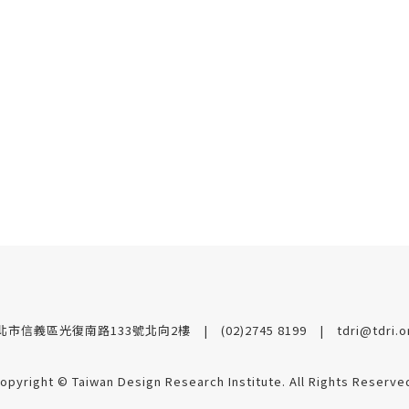
台北市信義區光復南路133號北向2樓
(02)2745 8199
tdri@tdri.o
opyright © Taiwan Design Research Institute.
All Rights Reserve