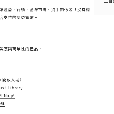
工百
讓經營、行銷、國際市場、買手關係等「沒有標
度支持的請益管道。
美感與商業性的產品。
30 開放入場）
 Library
s/LNxq6
e6t