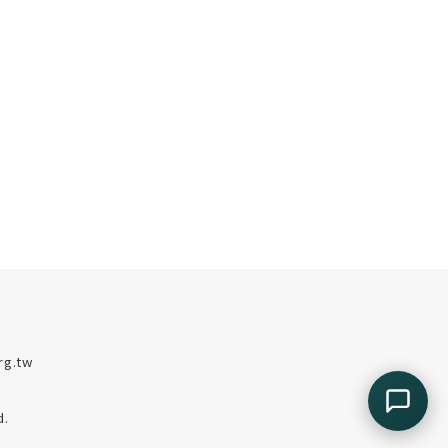
rg.tw
d.