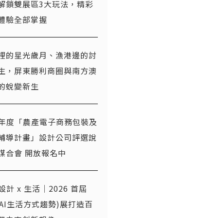
解鎖雙展區3大玩法，精彩
體驗全部掌握
裡的星光歲月、漁港邊的討
生，屏東勝利商圈與南方澳
的蛻變新生
5 年度「農產電子商務包裝及
輔導計畫」設計公司評選說
媒合會 開放報名中
x 設計 x 生活｜2026 首屆
T(AI生活方式趨勢)展打造百