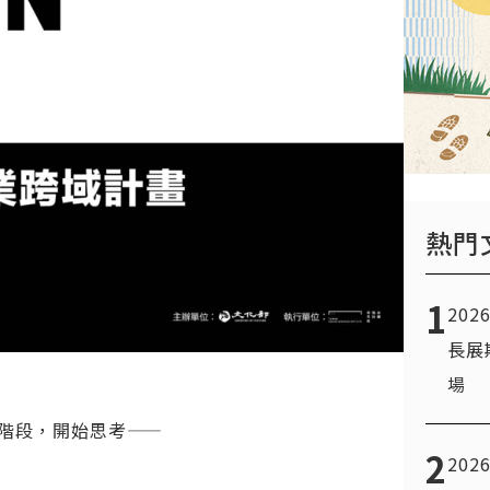
熱門
1
20
長展
場
階段，開始思考——
2
20