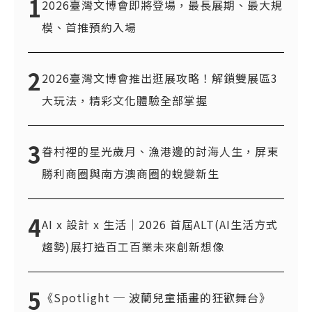
1
2026臺灣文博會即將登場，最長展期、最大規
模、首推預約入場
2
2026臺灣文博會推出逛展攻略！解鎖雙展區3
大玩法，精彩文化體驗全部掌握
3
眷村裡的星光歲月、漁港邊的討海人生，屏東
勝利商圈與南方澳商圈的蛻變新生
4
AI x 設計 x 生活｜2026 首屆ALT(AI生活方式
趨勢)展打造百工百業未來創新想像
5
《Spotlight ─ 波蘭兒童插畫的狂歡舞台》