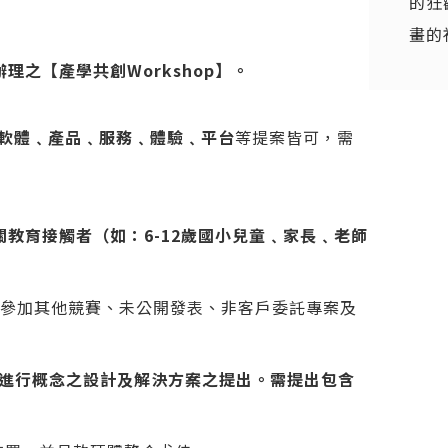
的狂
畫的
理之【產學共創Workshop】。
軟體﹑產品﹑服務﹑體驗﹑平台
等提案皆可，需
相關教育接觸者（如：6-12歲國小兒童﹑家長﹑老師
尚未參加其他競賽、未公開發表、非客戶委託專案及
，進行概念之設計及解決方案之提出。需提出包含