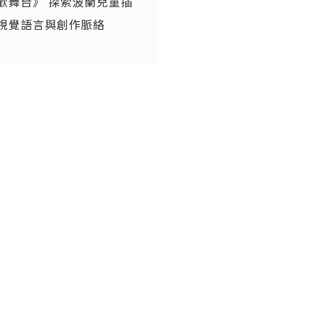
歡舞台》 探索波蘭兒童插
視覺語言與創作脈絡