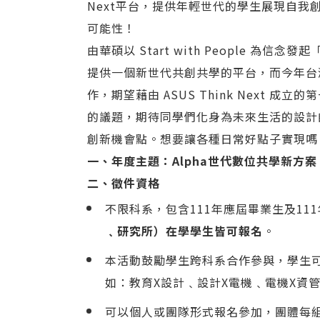
Next平台，提供年輕世代的學生展現自
可能性！
由華碩以 Start with People 為信念
提供一個新世代共創共學的平台，而今年台
作，期望藉由 ASUS Think Next 
的議題，期待同學們化身為未來生活的設計
創新機會點。想要讓各種日常好點子實現嗎？快
一、年度主題：Alpha世代數位共學新方案
二、徵件資格
不限科系，包含111年應屆畢業生及11
﹑研究所）在學學生皆可報名
。
本活動鼓勵學生跨科系合作參與，學生
如：教育X設計﹑設計X電機﹑電機X資
可以個人或團隊形式報名參加，團體每