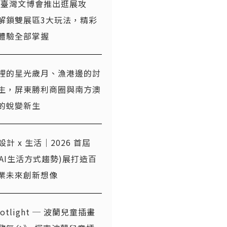
26臺灣文博會推出逛展攻
解鎖雙展區3大玩法，精彩
體驗全部掌握
裡的星光歲月、漁港邊的討
生，屏東勝利商圈與南方澳
的蛻變新生
x 設計 x 生活｜2026 首屆
T(AI生活方式趨勢)展打造百
業未來創新想像
otlight ─ 波蘭兒童插畫