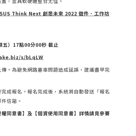
裝置，並具軟硬體整合尤佳。
SUS Think Next
創思未來
2022
徵件．工作坊
五）17點00分00秒 截止
cake.biz/s/bLqLW
上傳。為避免網路塞車問題造成延誤，建議盡早完
算完成報名。報名完成後，系統將自動發送「報名
郵件信箱。
授權同意書】及【個資使用同意書】詳情請見參賽