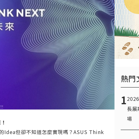
熱門
1
20
長展
場
囉！
Idea但卻不知道怎麼實現嗎？
ASUS Think