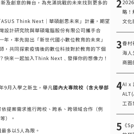
2
20
我創新及創意的舞台，為充滿挑戰的未來找到更多的
略！
發起「ASUS Think Next｜華碩創思未來」計畫，期望
文化
灣設計研究院與華碩電腦股份有限公司攜手合
成立的第一年，率先拋出「新世代國小數位教育的未來」
3
眷村
師，共同探索疫情後的數位科技對於教育的下個
海人
來一起加入Think Next﹑發揮你的想像力！
商圈
4
AI 
1年9月入學之新生，舉凡
國內大專院校（含大學部
AL
工百
可依提案需求進行跨校、跨系、跨領域合作（例
管等）。
5
《Sp
組最多以5人為限。