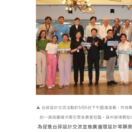
▲ 台菲設計交流活動於6月6日下午圓滿落幕，作為聯合國教
的一員宿霧場次吸引眾多貴客蒞臨，其中菲律賓知名傢具
為促進台菲設計交流並推廣循環設計等願景