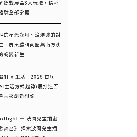
解鎖雙展區3大玩法，精彩
體驗全部掌握
裡的星光歲月、漁港邊的討
生，屏東勝利商圈與南方澳
的蛻變新生
x 設計 x 生活｜2026 首屆
T(AI生活方式趨勢)展打造百
業未來創新想像
otlight ─ 波蘭兒童插畫
歡舞台》 探索波蘭兒童插