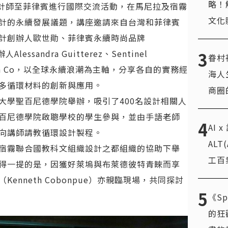
略！
台灣設計師至菲律賓進行國際交流活動，在馬尼拉及宿霧
文化
計的永續發展議題，講座邀請來自台灣和菲律賓
設計創辦人歐世勛、菲律賓永續時尚品牌
lessandra Guitterez、Sentinel
3
眷村
onathan Co，以全球永續浪潮為主軸，分享各自的實務經
海人
多循環材料的創新與應用。
商圈
大學聖百尼德學院舉辦，吸引了400名設計相關人
百尼德學院啟聰學校的學生參與，並由手語老師
4
AI 
向講師請教循環設計製程。
AL
宿霧聯合國教科文組織設計之都組織的協助下舉
工百
得一提的是，因獲好萊塢與布萊德彼特青睞而享
nneth Cobonpue）亦親臨現場，共同探討
5
《Sp
的狂