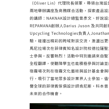
（Oliver Lin）代理院長領軍，帶領
兩地舉辦講座及商務媒合活動，探索產品設
的講師：NAKNAK設計總監曾彥文、好說
REPAMANA創辦人Darius Juson 及共同創辦人A
Upcycling Technologies負責人J
驗，碰撞出精彩的跨域對談交流，激盪出更
馬尼拉場次在菲律賓知名設計院校德拉薩聖
士參與，反響熱烈！活動中特別邀請來自聖
全程翻譯，使聽障學生也能積極參與討論並
宿霧場次則在宿霧文化藝術與設計基金會與
行，吸引了當地眾多設計業界人士參加，值
譽全球的菲律賓傢俱設計師肯尼斯‧科本普（Ke
未來的合作機會。