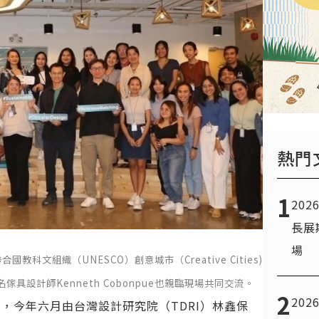
熱門
1
20
長展
場
科文組織（UNESCO）創意城市（Creative Cities)
設計師Kenneth Cobonpue也親臨現場共同交流。
2
20
，今年六月由台灣設計研究院（TDRI）林鑫保