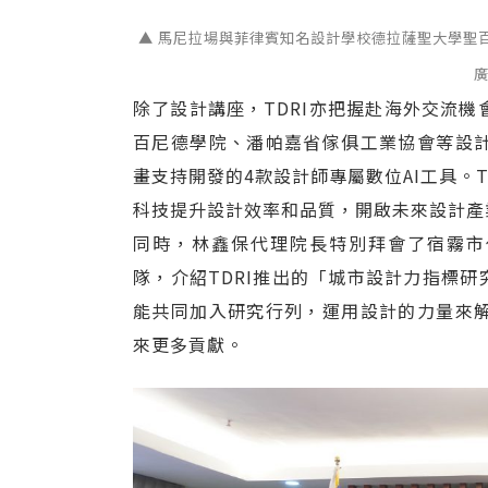
▲ 馬尼拉場與菲律賓知名設計學校德拉薩聖大學聖
除了設計講座，TDRI亦把握赴海外交流
百尼德學院、潘帕嘉省傢俱工業協會等設
畫支持開發的4款設計師專屬數位AI工具。T
科技提升設計效率和品質，開啟未來設計產
同時，林鑫保代理院長特別拜會了宿霧市代理市長At
隊，介紹TDRI推出的「城市設計力指標研究（Ci
能共同加入研究行列，運用設計的力量來
來更多貢獻。