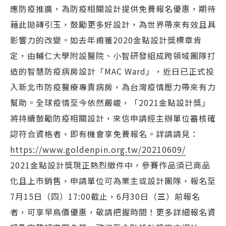
應防疫推廣，為防疫相關設計提供免費報名優惠，期待
藉此拋磚引玉，鼓勵更多好設計，為世界帶來有效且具
影響力的改變。如去年甫獲2020金點設計獎標章肯
定，由輔仁大學附設醫院、小智研發組成跨領域團隊打
造的智慧防疫病房設計「MAC Ward」，近日已正式投
入新北市防疫醫療專責病房，為台灣疫情壓力帶來有力
幫助。全球疫情至今依然嚴峻，「2021金點設計獎」
將持續鼓勵防疫相關設計，來信申請經主辦單位審核確
認符合資格者，即有機會享免費報名。詳請請見：
https://www.goldenpin.org.tw/20210609/
2021金點設計獎現正熱烈徵件中，參賽作品須已商品
化且上市銷售，申請單位可為業主或設計團隊，報名至
7月15日（四）17:00截止，6月30日（
三
）前報名
者，可享早鳥價優惠，敬請把握時間！更多詳細報名資