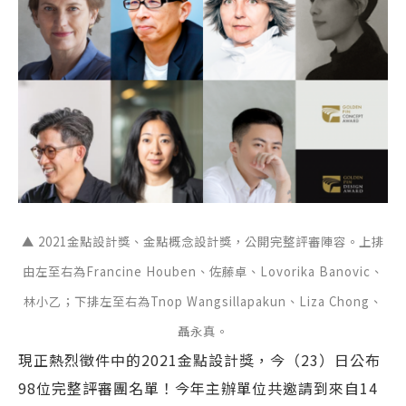
▲ 2021金點設計獎、金點概念設計獎，公開完整評審陣容。上排
由左至右為Francine Houben、佐藤卓、Lovorika Banovic、
林小乙；下排左至右為Tnop Wangsillapakun、Liza Chong、
聶永真。
現正熱烈徵件中的2021金點設計獎，今（23）日公布
98位完整評審團名單！今年主辦單位共邀請到來自14