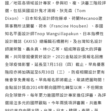
國／地區各領域設計專家，參與初、複、決審三階段評
選，包括英國設計鬼才湯姆．狄克森（Tom
Dixon）、日本知名設計師佐藤卓、荷蘭Mecanoo建
築事務所法蘭馨．荷本（Francine Houben）、泰國
知名平面設計師Tnop Wangsillapakun、日本指標性
設計雜誌《AXIS》總編輯石橋勝利，及台灣知名設計
師謝榮雅、聶永真、林小乙等，組成陣容盛大的評審
團，共同發掘優質好設計。2021金點設計獎報名因應
全球疫情影響，延長至7月15日（四）截止，早鳥優惠
階段亦將加碼延至6月30日（三），防疫相關設計更有
機會享免費報名。早鳥報名即將截止，敬請把握時間！
金點設計獎自2014年朝向國際化轉型以來，不但開放
向全球徵件，每年更力邀國際設計專家擔任評審，為評
選挹注多元的國際觀點。今年兩獎項評審團，共邀集
98位來自中國大陸、台灣、日本、韓國、泰國、英