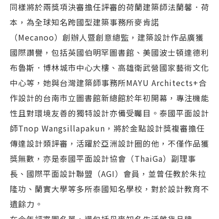
同樣將於兩獎項決審擔任評審的荷蘭建築師法蘭馨．荷
本，為全球知名跨國型建築事務所麥肯諾
（Mecanoo）創辦人暨創意總監，建築設計作品廣獲
國際讚譽，包括英國伯明罕圖書館、美國波士頓達德利
布魯斯．博林城市中心大樓、高雄衛武營國家藝術文化
中心等，她與台灣建築師事務所MAYU Architects+合
作設計的台南市立圖書館新總館於年初開幕，專注機能
性且對環境友善的獨特設計亦備受矚目。泰國平面設計
師Tnop Wangsillapakun，將於金點設計獎複審擔任
傳達設計類評審，活躍於亞洲設計圈的他，不僅作品獲
獎無數，亦是泰國平面設計協會（ThaiGa）副理事
長、國際平面設計聯盟（AGI）會員，並曾任教於朱拉
隆功、蘭實大學等多所泰國知名學校，對於設計教育不
遺餘力。