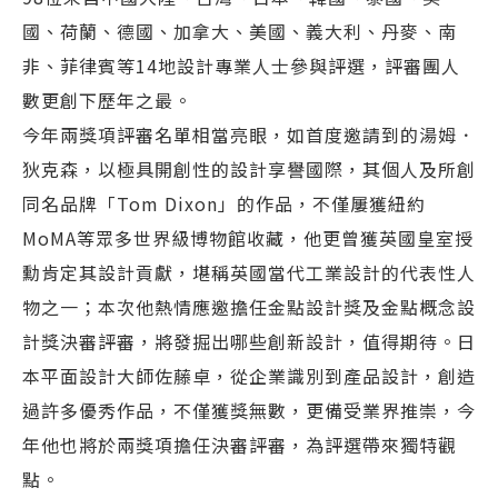
國、荷蘭、德國、加拿大、美國、義大利、丹麥、南
非、菲律賓等14地設計專業人士參與評選，評審團人
數更創下歷年之最。
今年兩獎項評審名單相當亮眼，如首度邀請到的湯姆．
狄克森，以極具開創性的設計享譽國際，其個人及所創
同名品牌「Tom Dixon」的作品，不僅屢獲紐約
MoMA等眾多世界級博物館收藏，他更曾獲英國皇室授
勳肯定其設計貢獻，堪稱英國當代工業設計的代表性人
物之一；本次他熱情應邀擔任金點設計獎及金點概念設
計獎決審評審，將發掘出哪些創新設計，值得期待。日
本平面設計大師佐藤卓，從企業識別到產品設計，創造
過許多優秀作品，不僅獲獎無數，更備受業界推崇，今
年他也將於兩獎項擔任決審評審，為評選帶來獨特觀
點。