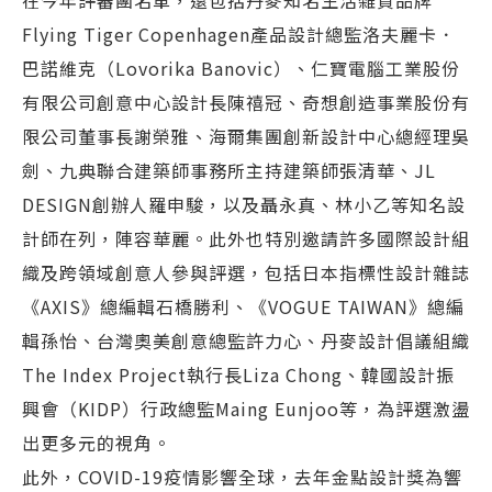
在今年評審團名單，還包括丹麥知名生活雜貨品牌
Flying Tiger Copenhagen產品設計總監洛夫麗卡．
巴諾維克（Lovorika Banovic）、仁寶電腦工業股份
有限公司創意中心設計長陳禧冠、奇想創造事業股份有
限公司董事長謝榮雅、海爾集團創新設計中心總經理吳
劍、九典聯合建築師事務所主持建築師張清華、JL
DESIGN創辦人羅申駿，以及聶永真、林小乙等知名設
計師在列，陣容華麗。此外也特別邀請許多國際設計組
織及跨領域創意人參與評選，包括日本指標性設計雜誌
《AXIS》總編輯石橋勝利、《VOGUE TAIWAN》總編
輯孫怡、台灣奧美創意總監許力心、丹麥設計倡議組織
The Index Project執行長Liza Chong、韓國設計振
興會（KIDP）行政總監Maing Eunjoo等，為評選激盪
出更多元的視角。
此外，COVID-19疫情影響全球，去年金點設計獎為響