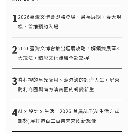
1
2026臺灣文博會即將登場，最長展期、最大規
模、首推預約入場
2
2026臺灣文博會推出逛展攻略！解鎖雙展區3
大玩法，精彩文化體驗全部掌握
3
眷村裡的星光歲月、漁港邊的討海人生，屏東
勝利商圈與南方澳商圈的蛻變新生
4
AI x 設計 x 生活｜2026 首屆ALT(AI生活方式
趨勢)展打造百工百業未來創新想像