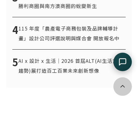
勝利商圈與南方澳商圈的蛻變新生
4
115 年度「農產電子商務包裝及品牌輔導計
畫」設計公司評選說明與媒合會 開放報名中
5
AI x 設計 x 生活｜2026 首屆ALT(AI生活方式
趨勢)展打造百工百業未來創新想像
回到頂端
110台北市信義區光復南路133號北向2樓
(02)2745 8199