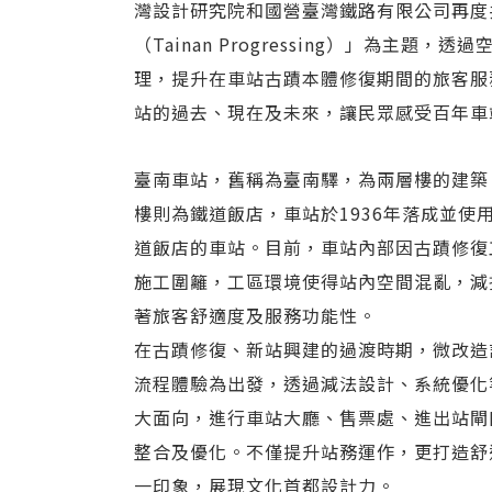
灣設計研究院和國營臺灣鐵路有限公司再度
（Tainan Progressing）」為主
理，提升在車站古蹟本體修復期間的旅客服
站的過去、現在及未來，讓民眾感受百年車
臺南車站，舊稱為臺南驛，為兩層樓的建築
樓則為鐵道飯店，車站於1936年落成並
道飯店的車站。目前，車站內部因古蹟修復
施工圍籬，工區環境使得站內空間混亂，減
著旅客舒適度及服務功能性。
在古蹟修復、新站興建的過渡時期，微改造
流程體驗為出發，透過減法設計、系統優化
大面向，進行車站大廳、售票處、進出站閘
整合及優化。不僅提升站務運作，更打造舒
一印象，展現文化首都設計力。