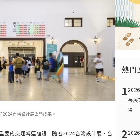
熱門
1
20
長展
場
配2024台灣設計展公開成果。
2
20
重要的交通轉運樞紐。隨著2024台灣設計展，台