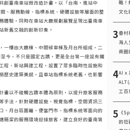
略！
共創臺南車站微改造計畫。以「台南・進站中
文化
題，透過空間、服務動線、指標系統、硬體設施等層面的整
務體驗，同時在車站大廳規劃展覽呈現出臺南車
站新舊交融的創新印象。
3
眷村
海人
，一樓由大廳棟、中間候車棟及月台所組成，二
商圈
使用至今，不只是國定古蹟，更是全台第一座設有鐵
工程、新站興建工程，設置了眾多臨時性設施和
4
AI 
損歷史建築美感，且車站指標系統老舊，也影響
AL
工百
計畫以不碰觸古蹟本體為原則，以提升旅客服務
等手法，針對硬體設施、視覺指標、空間資訊三
5
口、月台區圍籬、便當門市、指標系統等面向的
《Sp
適簡潔的服務環境迎接旅客，建立良好的臺南第
的狂