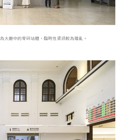
櫃檯為大廳中的零碎站體，臨時性資訊較為雜亂。