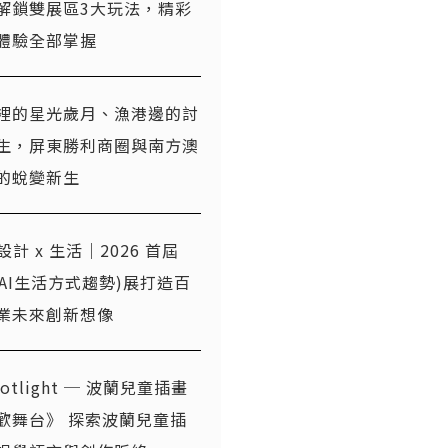
解鎖雙展區3大玩法，精彩
體驗全部掌握
裡的星光歲月、漁港邊的討
生，屏東勝利商圈與南方澳
的蛻變新生
x 設計 x 生活｜2026 首屆
T(AI生活方式趨勢)展打造百
業未來創新想像
otlight ─ 波蘭兒童插畫
歡舞台》 探索波蘭兒童插