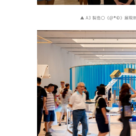
▲ A3 製造〇《@®©》展