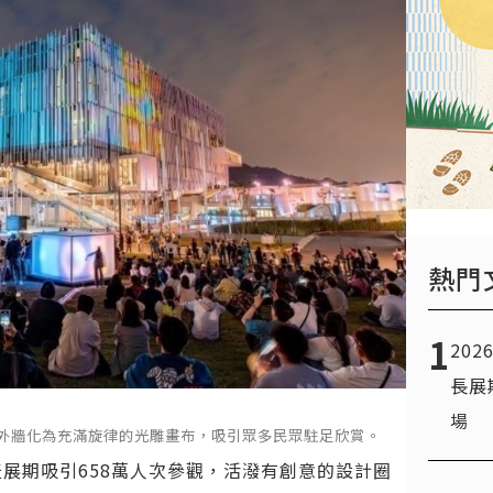
熱門
1
20
長展
場
美館外牆化為充滿旋律的光雕畫布，吸引眾多民眾駐足欣賞。
天展期吸引658萬人次參觀，活潑有創意的設計圈