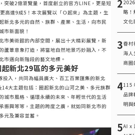
2
20
突破2億瀏覽量，首度創立的官方LINE，更是短
略！
更高達9成5！
本次展覽以「Ｏ起來」為主題，生
文化
起新北多元的自然、族群、產業、生活，向市民
城市新面貌！
北市美術館的內部空間，展出十大精彩展覽，新
3
眷村
的蘆葦意象打造，將當地自然地景巧妙融入，不
海人
北市邁向新階段的藝文地標。
商圈
，圈起新北29區的多元美好
團隊投入，共同為幅員廣大、百工百業匯集的新北
4
11
及14大主題包括：圈起新北的山河之美、多元族群
品牌
的城市風格、循環永續的未來、年輕世代的生活
明與
承振興等等，主題的跨度之廣，就如同新北市的
多元及兼容並蓄。
5
AI 