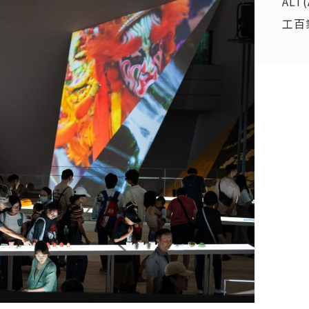
AL
工百