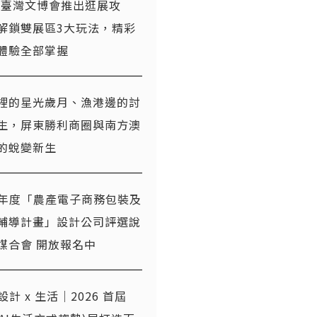
26臺灣文博會推出逛展攻
解鎖雙展區3大玩法，精彩
體驗全部掌握
裡的星光歲月、漁港邊的討
生，屏東勝利商圈與南方澳
的蛻變新生
5 年度「農產電子商務包裝及
輔導計畫」設計公司評選說
媒合會 開放報名中
x 設計 x 生活｜2026 首屆